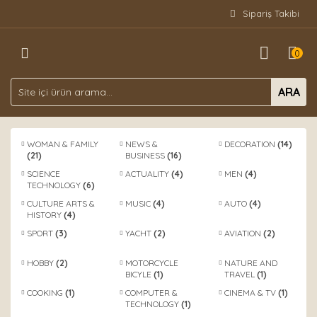
Sipariş Takibi
Geri Dön
0
DERGİ ABONELİKLERİ
TÜRKÇE
ARA
DERGİLER
YABANCI
YAYINLAR
WOMAN & FAMILY
NEWS &
DECORATION
(14)
(21)
BUSINESS
(16)
SCIENCE
ACTUALITY
(4)
MEN
(4)
TECHNOLOGY
(6)
CULTURE ARTS &
MUSIC
(4)
AUTO
(4)
HISTORY
(4)
SPORT
(3)
YACHT
(2)
AVIATION
(2)
HOBBY
(2)
MOTORCYCLE
NATURE AND
BICYLE
(1)
TRAVEL
(1)
COOKING
(1)
COMPUTER &
CINEMA & TV
(1)
TECHNOLOGY
(1)