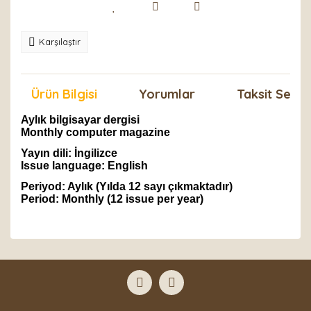
Karşılaştır
Ürün Bilgisi
Yorumlar
Taksit Seçen
Aylık bilgisayar dergisi
Monthly computer magazine
Yayın dili: İngilizce
Issue language: English
Periyod: Aylık (Yılda 12 sayı çıkmaktadır)
Period: Monthly (12 issue per year)
Bu ürünün fiyat bilgisi, resim, ürün açıklamalarında ve
diğer konularda yetersiz gördüğünüz noktaları öneri
Bu ürüne ilk yorumu siz yapın!
formunu kullanarak tarafımıza iletebilirsiniz.
Görüş ve önerileriniz için teşekkür ederiz.
Yorum Yaz
Ürün resmi kalitesiz, bozuk veya görüntülenemiyor.