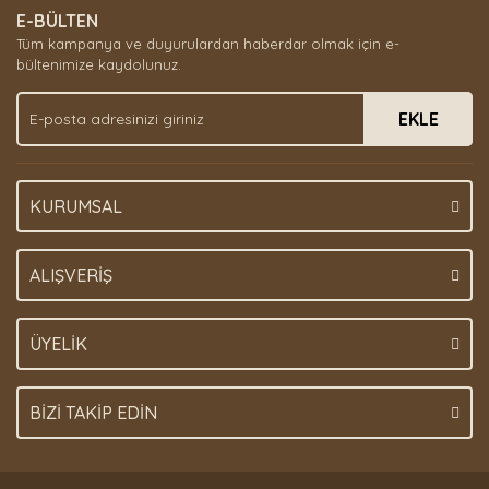
E-BÜLTEN
Ürün açıklamasında eksik bilgiler bulunuyor.
Tüm kampanya ve duyurulardan haberdar olmak için e-
Ürün bilgilerinde hatalar bulunuyor.
bültenimize kaydolunuz.
Ürün fiyatı diğer sitelerden daha pahalı.
EKLE
Bu ürüne benzer farklı alternatifler olmalı.
KURUMSAL
Gönder
ALIŞVERİŞ
ÜYELİK
BİZİ TAKİP EDİN