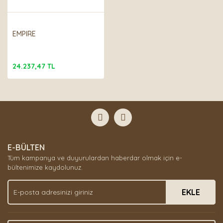
EMPIRE
24.237,47 TL
E-BÜLTEN
Tüm kampanya ve duyurulardan haberdar olmak için e-
bültenimize kaydolunuz.
EKLE