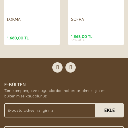
LOKMA
SOFRA
1.368,00 TL
1.660,00 TL
1.440,00 TL
E-BÜLTEN
Tüm kampanya ve duyurulardan haberdar olmak için e-
bültenimize kaydolunuz.
EKLE