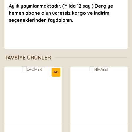
Aylık yayınlanmaktadır. (Yılda 12 sayı) Dergiye
hemen abone olun ücretsiz kargo ve indirim
seçeneklerinden faydalanın.
Bu ürünün fiyat bilgisi, resim, ürün açıklamalarında ve
diğer konularda yetersiz gördüğünüz noktaları öneri
Bu ürüne ilk yorumu siz yapın!
TAVSİYE ÜRÜNLER
formunu kullanarak tarafımıza iletebilirsiniz.
Görüş ve önerileriniz için teşekkür ederiz.
%
10
Yorum Yaz
Ürün resmi kalitesiz, bozuk veya görüntülenemiyor.
Ürün açıklamasında eksik bilgiler bulunuyor.
Ürün bilgilerinde hatalar bulunuyor.
Ürün fiyatı diğer sitelerden daha pahalı.
Bu ürüne benzer farklı alternatifler olmalı.