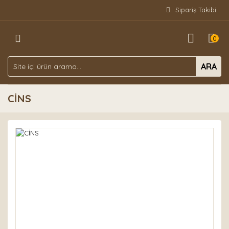
Sipariş Takibi
Geri Dön
0
DERGİ ABONELİKLERİ
TÜRKÇE
ARA
DERGİLER
YABANCI
CİNS
YAYINLAR