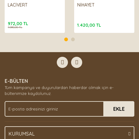
LACİVERT
NİHAYET
Gönder
972,00 TL
1.420,00 TL
1.080,00 TL
E-BÜLTEN
Tüm kampanya ve duyurulardan haberdar olmak için e-
bültenimize kaydolunuz.
EKLE
KURUMSAL