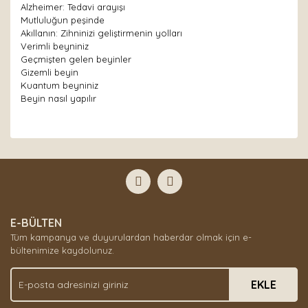
Alzheimer: Tedavi arayışı
Mutluluğun peşinde
Akıllanın: Zihninizi geliştirmenin yolları
Verimli beyniniz
Geçmişten gelen beyinler
Gizemli beyin
Kuantum beyniniz
Beyin nasıl yapılır
Bu ürünün fiyat bilgisi, resim, ürün açıklamalarında ve
diğer konularda yetersiz gördüğünüz noktaları öneri
Bu ürüne ilk yorumu siz yapın!
formunu kullanarak tarafımıza iletebilirsiniz.
Görüş ve önerileriniz için teşekkür ederiz.
Yorum Yaz
Ürün resmi kalitesiz, bozuk veya görüntülenemiyor.
E-BÜLTEN
Ürün açıklamasında eksik bilgiler bulunuyor.
Tüm kampanya ve duyurulardan haberdar olmak için e-
Ürün bilgilerinde hatalar bulunuyor.
bültenimize kaydolunuz.
Ürün fiyatı diğer sitelerden daha pahalı.
EKLE
Bu ürüne benzer farklı alternatifler olmalı.